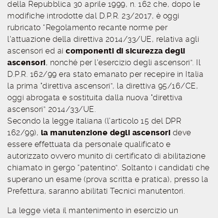
della Repubblica 30 aprile 1999, n. 162 che, dopo le
modifiche introdotte dal D.P.R. 23/2017, è oggi
rubricato “Regolamento recante norme per
l'attuazione della direttiva 2014/33/UE, relativa agli
ascensori ed ai
componenti di sicurezza degli
ascensori
, nonché per l'esercizio degli ascensori”. Il
D.P.R. 162/99 era stato emanato per recepire in Italia
la prima "direttiva ascensori”, la direttiva 95/16/CE,
oggi abrogata e sostituita dalla nuova "direttiva
ascensori” 2014/33/UE.
Secondo la legge italiana (l’articolo 15 del DPR
162/99),
la manutenzione degli ascensori
deve
essere effettuata da personale qualificato e
autorizzato ovvero munito di certificato di abilitazione
chiamato in gergo “patentino”. Soltanto i candidati che
superano un esame (prova scritta e pratica), presso la
Prefettura, saranno abilitati Tecnici manutentori.
La legge vieta il mantenimento in esercizio un