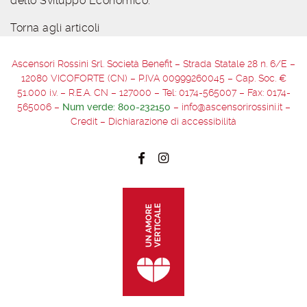
dello Sviluppo Economico.
Torna agli articoli
Ascensori Rossini Srl. Società Benefit –
Strada Statale 28 n. 6/E –
12080 VICOFORTE (CN)
– P.IVA 00999260045 – Cap. Soc. €
51.000 i.v. – R.E.A. CN – 127000 – Tel:
0174-565007
– Fax:
0174-
565006
–
Num verde:
800-232150
–
info@ascensorirossini.it
–
Credit
–
Dichiarazione di accessibilità